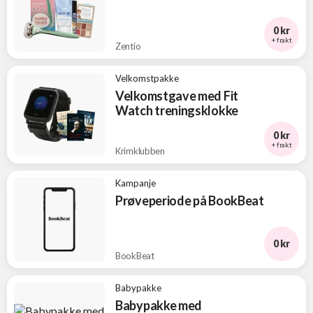
0 kr
+ frakt
Zentio
Velkomstpakke
Velkomstgave med Fit
Watch treningsklokke
0 kr
+ frakt
Krimklubben
Kampanje
Prøveperiode på BookBeat
0 kr
BookBeat
Babypakke
Babypakke med