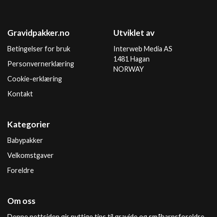
Gravidpakker.no
Utviklet av
Betingelser for bruk
Interweb Media AS
1481 Hagan
Personvernerklæring
NORWAY
Cookie-erklæring
Kontakt
Kategorier
Babypakker
Velkomstgaver
Foreldre
Om oss
Denne nettsiden gir nyttige tips til gravide og småbarnsforeldre.