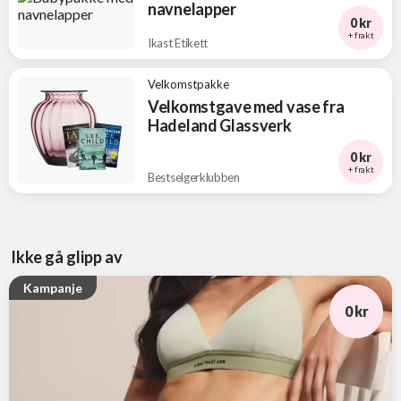
navnelapper
0 kr
+ frakt
Ikast Etikett
Velkomstpakke
Velkomstgave med vase fra
Hadeland Glassverk
0 kr
+ frakt
Bestselgerklubben
Ikke gå glipp av
Kampanje
0 kr