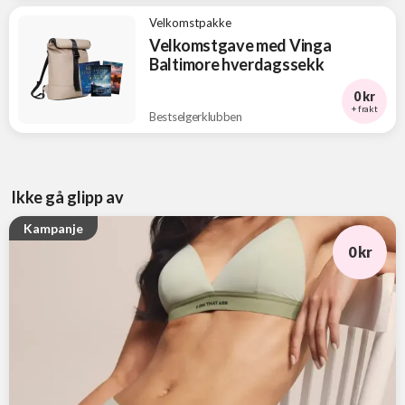
Velkomstpakke
Velkomstgave med Vinga
Baltimore hverdagssekk
0 kr
+ frakt
Bestselgerklubben
Ikke gå glipp av
Kampanje
0 kr