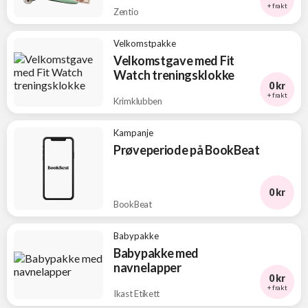
+ frakt
Zentio
Velkomstpakke
Velkomstgave med Fit
Watch treningsklokke
0 kr
+ frakt
Krimklubben
Kampanje
Prøveperiode på BookBeat
0 kr
BookBeat
Babypakke
Babypakke med
navnelapper
0 kr
+ frakt
Ikast Etikett