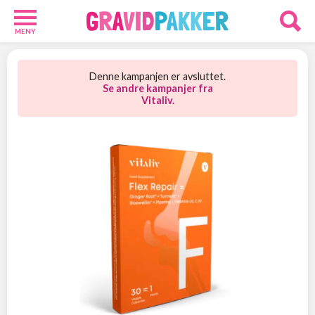
MENY
Babypakker
12
Denne kampanjen er avsluttet.
Velkomstgaver
Se andre kampanjer fra
Vitaliv.
9
Foreldre
24