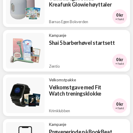
Kreafunk Glowie høyttaler
0 kr
+ frakt
Barnas Egen Bokverden
Kampanje
Shai 5 barberhøvel startsett
0 kr
+ frakt
Zentio
Velkomstpakke
Velkomstgave med Fit
Watch treningsklokke
0 kr
+ frakt
Krimklubben
Kampanje
Prøveperiode på BookBeat