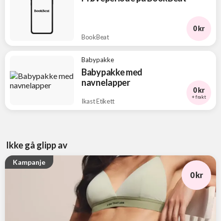
0 kr
BookBeat
Babypakke
Babypakke med
navnelapper
0 kr
+ frakt
Ikast Etikett
Ikke gå glipp av
Kampanje
0 kr