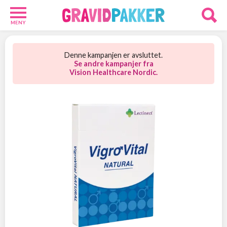
MENY
Babypakker
12
Denne kampanjen er avsluttet.
Velkomstgaver
Se andre kampanjer fra
Vision Healthcare Nordic.
9
Foreldre
24