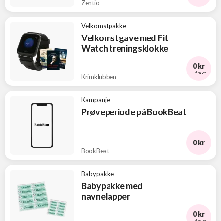
Zentio
Velkomstpakke
Velkomstgave med Fit
Watch treningsklokke
0 kr
+ frakt
Krimklubben
Kampanje
Prøveperiode på BookBeat
0 kr
BookBeat
Babypakke
Babypakke med
navnelapper
0 kr
+ frakt