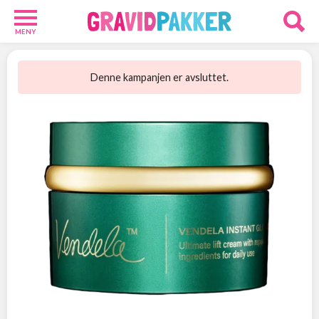
MENY
Babypakker
12
Denne kampanjen er avsluttet.
Velkomstgaver
9
Foreldre
24