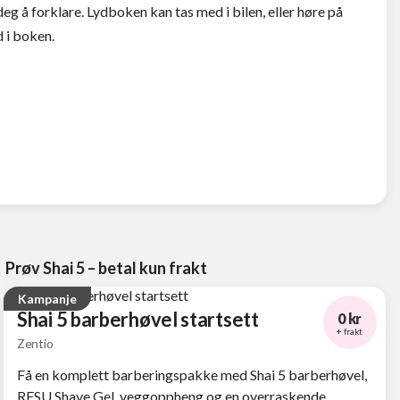
deg å forklare. Lydboken kan tas med i bilen, eller høre på
 i boken.
Prøv Shai 5 – betal kun frakt
Kampanje
Shai 5 barberhøvel startsett
0 kr
+ frakt
Zentio
Få en komplett barberingspakke med Shai 5 barberhøvel,
RFSU Shave Gel, veggoppheng og en overraskende