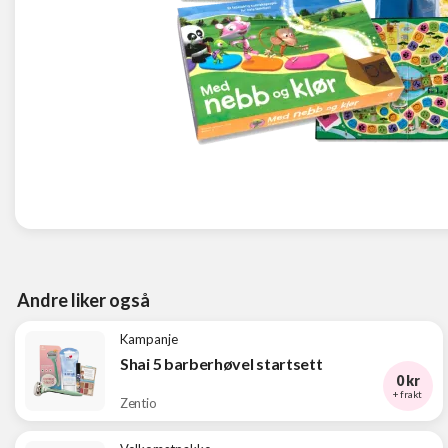
Andre liker også
Kampanje
Shai 5 barberhøvel startsett
0 kr
+ frakt
Zentio