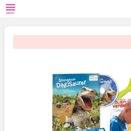
MENY
Babypakker
12
Velkomstgaver
9
Foreldre
24