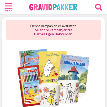
MENY
Babypakker
12
Denne kampanjen er avsluttet.
Velkomstgaver
Se andre kampanjer fra
Barnas Egen Bokverden.
9
Foreldre
24