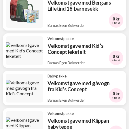
Velkomstgave med Bergans
Lilletind 18-barnesekk
0 kr
+ frakt
Barnas Egen Bokverden
Velkomstpakke
Velkomstgave med Kid’s
Concept leketelt
0 kr
+ frakt
Barnas Egen Bokverden
Babypakke
Velkomstgave med gåvogn
fra Kid’s Concept
0 kr
+ frakt
Barnas Egen Bokverden
Velkomstpakke
Velkomstgave med Klippan
babyteppe