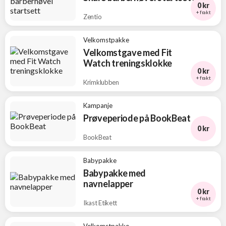
0 kr
+ frakt
Zentio
Velkomstpakke
Velkomstgave med Fit
Watch treningsklokke
0 kr
+ frakt
Krimklubben
Kampanje
Prøveperiode på BookBeat
0 kr
BookBeat
Babypakke
Babypakke med
navnelapper
0 kr
+ frakt
Ikast Etikett
Velkomstpakke