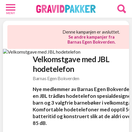
MENY
Babypakker
12
Denne kampanjen er avsluttet.
Velkomstgaver
Se andre kampanjer fra
Barnas Egen Bokverden.
9
Foreldre
24
Velkomstgave med JBL
hodetelefon
Barnas Egen Bokverden
Nye medlemmer av Barnas Egen Bokverden 
en JBL trådløs hodetelefon spesialdesigne
barn og 3 valgfrie barnebøker i velkomstga
Komfortable hodetelefoner med opptil 50
batteritid og konstruert slik at de aldri ove
85 dB.