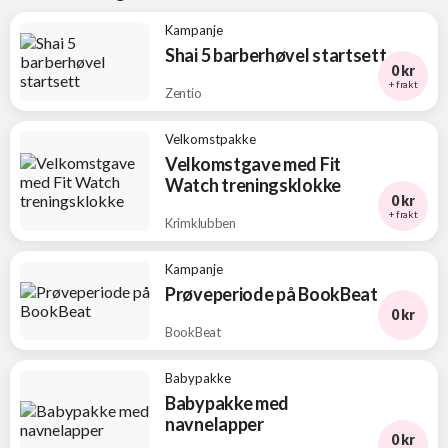
Kampanje
Shai 5 barberhøvel startsett
0 kr
+ frakt
Zentio
Velkomstpakke
Velkomstgave med Fit
Watch treningsklokke
0 kr
+ frakt
Krimklubben
Kampanje
Prøveperiode på BookBeat
0 kr
BookBeat
Babypakke
Babypakke med
navnelapper
0 kr